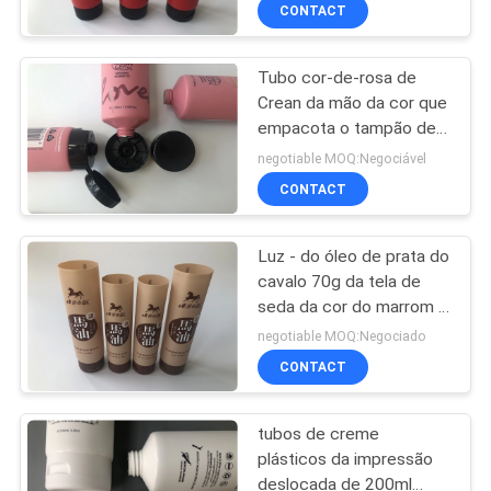
cauda de 2 cores selada
CONTROLE
CONTACT
DA
Tubo cor-de-rosa de
QUALIDADE
59
Crean da mão da cor que
empacota o tampão de
Tubos de creme
CONTACTE-
carimbo quente da parte
negotiable MOQ:Negociável
plásticos
superior da aleta do
NOS
CONTACT
preto do ouro
Luz - do óleo de prata do
PEÇA
cavalo 70g da tela de
UMAS
seda da cor do marrom 4
82
creme especial de
CITAÇÕES
negotiable MOQ:Negociado
carimbo quente da mão
Tubos plásticos da
CONTACT
com aleta geada
COMPANY
loção
tubos de creme
NEWS
plásticos da impressão
deslocada de 200ml