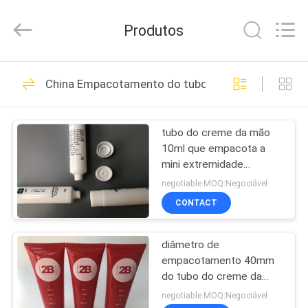
ASTA
PLASTIC
TUBES(SHANG
Produtos
HAI)CO.,LTD.
All
Rights
Reserved.
CASA
64
China Empacotamento do tubo do creme da mão
Tubo cosmético
PRODUTOS
vazio
tubo do creme da mão
10ml que empacota a
SOBRE
mini extremidade
NÓS
lustrosa branca de
negotiable MOQ:Negociável
Pritning do offset aberta
CONTACT
62
EXCURSÃO
Tubos cosméticos
diâmetro de
DA
empacotamento 40mm
FÁBRICA
plásticos
do tubo do creme da
mão da cor 2B vermelha
negotiable MOQ:Negociável