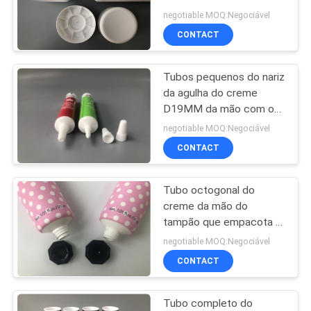
Matt cauda de 2
MAPA
negotiable MOQ:Negociável
camadas aberta com o
CONTACT
DO
tampão lustroso da parte
15
superior da aleta
SITE
Tubo plástico do
Tubos pequenos do nariz
da agulha do creme
brilho do bordo
PRIVACY
D19MM da mão com o
tampão com nervuras
POLICY
negotiable MOQ:Negociável
pequeno
CONTACT
Tubo octogonal do
17
creme da mão do
Tubo plástico do
tampão que empacota a
impressão de
negotiable MOQ:Negociável
animal de
deslocamento
CONTACT
completamente 2c do
estimação
diâmetro 25
Tubo completo do