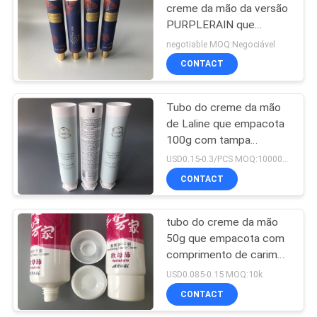
creme da mão da versão
PURPLERAIN que
45
empacota 50g com o
negotiable MOQ:Negociável
tampão alto do anjo
Embalagem plástica
CONTACT
direito
do tubo
Tubo do creme da mão
de Laline que empacota
100g com tampa
sextavada impressa da
USD0.15-0.3/PCS MOQ:10000PCS
flor
CONTACT
38
Empacotamento do
tubo do creme da mão
50g que empacota com
tubo do creme da
comprimento de carimbo
mão
quente 100mm da
USD0.085-0.15 MOQ:10k
impressão
CONTACT