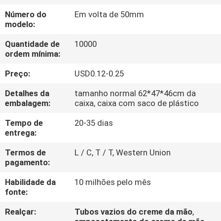
CONTROLE
Número do
Em volta de 50mm
DA
modelo:
QUALIDADE
Quantidade de
10000
ordem mínima:
CONTACTE-
Preço:
USD0.12-0.25
NOS
Detalhes da
tamanho normal 62*47*46cm da
embalagem:
caixa, caixa com saco de plástico
PEÇA
Tempo de
20-35 dias
entrega:
UMAS
CITAÇÕES
Termos de
L / C, T / T, Western Union
pagamento:
Habilidade da
10 milhões pelo mês
COMPANY
fonte:
NEWS
Realçar:
Tubos vazios do creme da mão
,