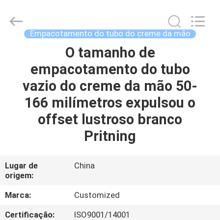
cosmético
vazio
fornecedor.
Copyright
©
Empacotamento do tubo do creme da mão
2022
emptycosmetictube.com.
All
O tamanho de
CASA
Rights
Reserved.
empacotamento do tubo
PRODUTOS
vazio do creme da mão 50-
166 milímetros expulsou o
SOBRE
offset lustroso branco
NÓS
Pritning
EXCURSÃO
Lugar de
China
origem:
DA
FÁBRICA
Marca:
Customized
Certificação:
ISO9001/14001