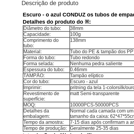
Descrição de produto
Escuro - o azul CONDUZ os tubos de empa
Detalhes do produto do ※:
Diâmetro do tubo:
38mm
Capacidade:
100g
Comprimento do
138mm
tubo:
Material:
Tubo do PE & tampão dos PP
Forma do tubo:
Tubo redondo
Forma selada:
Nenhuma pedra saliente
Espessura do tubo:
0.46mm
TAMPÃO:
Tampão elíptico
Cor do tubo:
Escuro - azul
Imprimir:
pritning da tela 1-colorsilk/o
Revestimento de
matt Semi-transparente
superfície:
MOQ:
10000PCS-50000PCS
Detalhes da
Normal cada camada com um s
embalagem:
tamanho da caixa: 62*47*55c
Tempo da amostra:
7-15 dias após confirmam a art
Tempo de produção:
Geralmente 25-35 dias