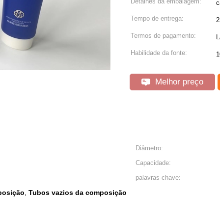
Detalhes da embalagem:
c
Tempo de entrega:
2
Termos de pagamento:
L
Habilidade da fonte:
1
Melhor preço
Diâmetro:
Capacidade:
palavras-chave:
posição
Tubos vazios da composição
,