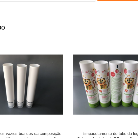
bo
smético Pearlescent colorido de
Tubo cosmético da anti impressão f