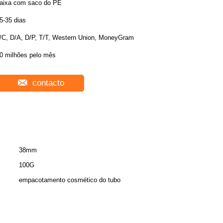
aixa com saco do PE
5-35 dias
/C, D/A, D/P, T/T, Western Union, MoneyGram
0 milhões pelo mês
contacto
38mm
100G
empacotamento cosmético do tubo