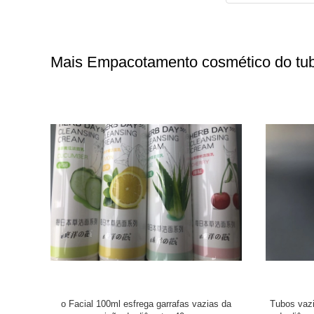
Mais Empacotamento cosmético do tu
tico SEM
Tubo cosmético da garrafa de vidro que
Tubo co