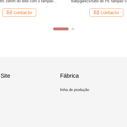
que empacota 30g com tampão de
que empacota com o diferente do
Acrylica
contacto
contacto
Site
Fábrica
linha de produção