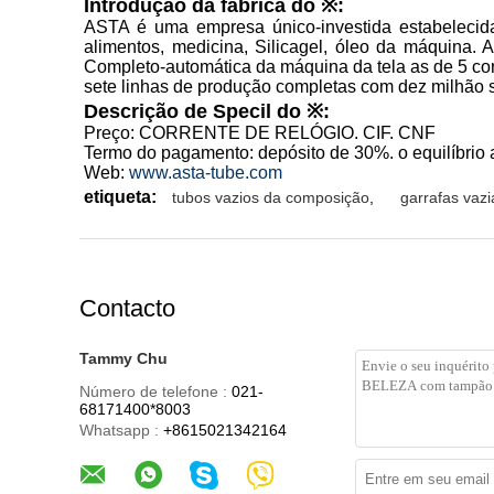
Introdução da fábrica do ※:
ASTA é uma empresa único-investida estabelecida
alimentos, medicina, Silicagel, óleo da máquina
Completo-automática da máquina da tela as de 5 cor,
sete linhas de produção completas com dez milhão 
Descrição de Specil do ※:
Preço: CORRENTE DE RELÓGIO. CIF. CNF
Termo do pagamento: depósito de 30%. o equilíbrio 
Web:
www.asta-tube.com
etiqueta:
tubos vazios da composição
,
garrafas vaz
Contacto
Tammy Chu
Número de telefone :
021-
68171400*8003
Whatsapp :
+8615021342164