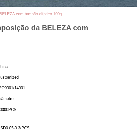
 BELEZA com tampão elíptico 100g
composição da BELEZA com
hina
ustomized
SO9001/14001
iâmetro
0000PCS
SD0.05-0.3/PCS