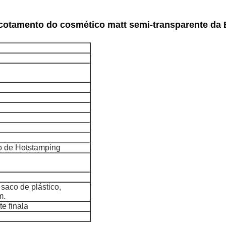
cotamento do cosmético matt semi-transparente da
uro de Hotstamping
aco de plástico,
m.
e finala