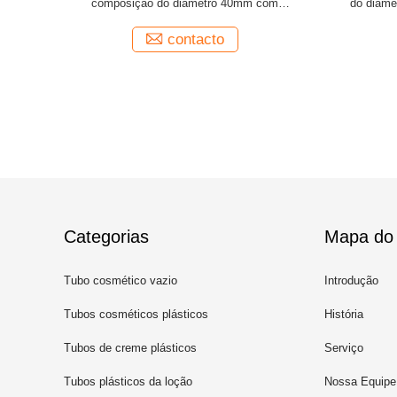
TIO com o
empacota com o tampão exterior branco do
Rinawale 
da aleta
leite de couro vermelho
contacto
Categorias
Mapa do 
Tubo cosmético vazio
Introdução
Tubos cosméticos plásticos
História
Tubos de creme plásticos
Serviço
Tubos plásticos da loção
Nossa Equipe