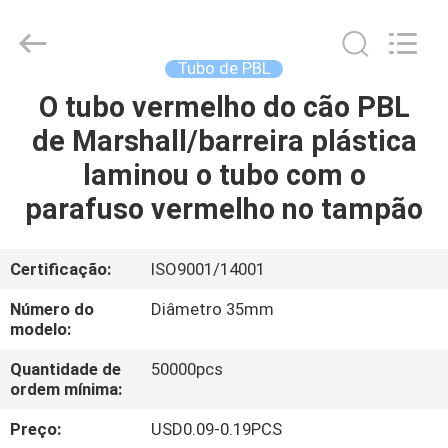
ASTA
PLASTIC
TUBES(SHANG
HAI)CO.,LTD.
All
Tubo de PBL
Rights
Reserved.
O tubo vermelho do cão PBL
CASA
de Marshall/barreira plástica
PRODUTOS
laminou o tubo com o
parafuso vermelho no tampão
SOBRE
NÓS
Certificação:
ISO9001/14001
Número do
Diâmetro 35mm
EXCURSÃO
modelo:
DA
Quantidade de
50000pcs
ordem mínima:
FÁBRICA
Preço:
USD0.09-0.19PCS