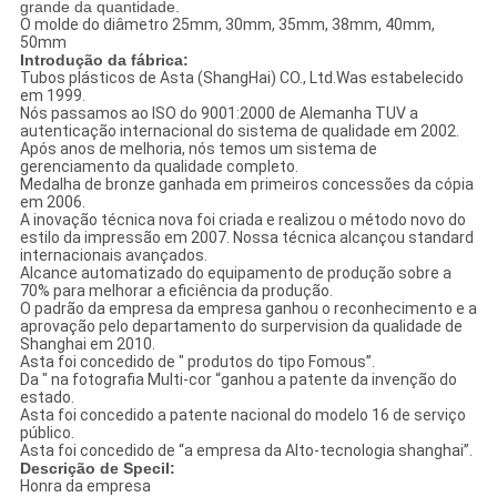
grande da quantidade.
O molde do diâmetro 25mm, 30mm, 35mm, 38mm, 40mm,
50mm
Introdução da fábrica:
Tubos plásticos de Asta (ShangHai) CO., Ltd.Was estabelecido
em 1999.
Nós passamos ao ISO do 9001:2000 de Alemanha TUV a
autenticação internacional do sistema de qualidade em 2002.
Após anos de melhoria, nós temos um sistema de
gerenciamento da qualidade completo.
Medalha de bronze ganhada em primeiros concessões da cópia
em 2006.
A inovação técnica nova foi criada e realizou o método novo do
estilo da impressão em 2007. Nossa técnica alcançou standard
internacionais avançados.
Alcance automatizado do equipamento de produção sobre a
70% para melhorar a eficiência da produção.
O padrão da empresa da empresa ganhou o reconhecimento e a
aprovação pelo departamento do surpervision da qualidade de
Shanghai em 2010.
Asta foi concedido de " produtos do tipo Fomous”.
Da " na fotografia Multi-cor “ganhou a patente da invenção do
estado.
Asta foi concedido a patente nacional do modelo 16 de serviço
público.
Asta foi concedido de “a empresa da Alto-tecnologia shanghai”.
Descrição de Specil:
Honra da empresa