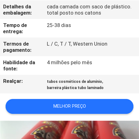
CONTROLE
Detalhes da
cada camada com saco de plástico.
embalagem:
total posto nos catons
DA
QUALIDADE
Tempo de
25-38 dias
entrega:
CONTACTE-
Termos de
L / C, T / T, Western Union
pagamento:
NOS
Habilidade da
4 milhões pelo mês
fonte:
PEÇA
Realçar:
,
tubos cosméticos de alumínio
UMAS
barreira plástica tubo laminado
CITAÇÕES
MELHOR PREÇO
COMPANY
NEWS