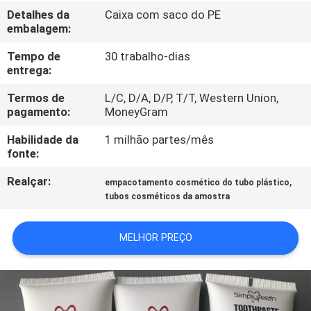
CONTROLE
Detalhes da
Caixa com saco do PE
embalagem:
DA
QUALIDADE
Tempo de
30 trabalho-dias
entrega:
CONTACTE-
Termos de
L/C, D/A, D/P, T/T, Western Union,
pagamento:
MoneyGram
NOS
Habilidade da
1 milhão partes/mês
fonte:
PEÇA
Realçar:
,
empacotamento cosmético do tubo plástico
UMAS
tubos cosméticos da amostra
CITAÇÕES
MELHOR PREÇO
COMPANY
NEWS