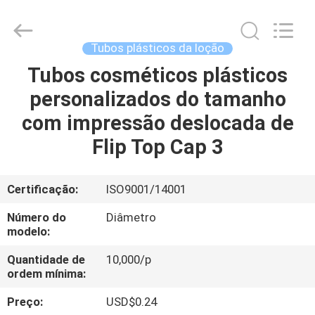
cosmético
vazio
fornecedor.
Copyright
©
Tubos plásticos da loção
2022
-
2025
Tubos cosméticos plásticos
CASA
ASTA
PLASTIC
personalizados do tamanho
TUBES(SHANG
HAI)CO.,LTD.
All
PRODUTOS
com impressão deslocada de
Rights
Reserved.
Flip Top Cap 3
SOBRE
NÓS
Certificação:
ISO9001/14001
Número do
Diâmetro
EXCURSÃO
modelo:
DA
Quantidade de
10,000/p
ordem mínima:
FÁBRICA
Preço:
USD$0.24