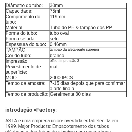
Diâmetro do tubo:
30mm
Capacidade:
75ml
Comprimento do
119mm
tubo:
Material:
Tubo do PE & tampão dos PP
Forma do tubo:
tubo oval
Forma selada:
selo
Espessura do tubo:
0.46mm
TAMPÃO:
tampão da aleta-parte superior
Cor do tubo:
branco
Impressão:
offset-impressão 3
Revestimento de
matt
superfície:
MOQ:
20000PCS
Tempo da amostra:
7-15 dias depois que para confirmar
a arte finala
Tempo de produção:
Geralmente 30 dias
introdução ♦Factory:
ASTA é uma empresa único-investida estabelecida em
1999. Major Products: Empacotamento dos tubos
plásticos e dos tubos de alumínio para cosméticos,