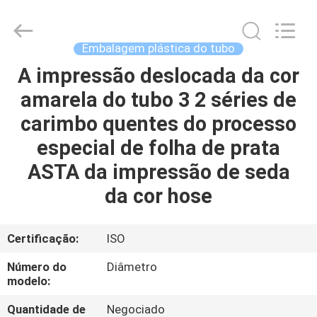
ASTA
PLASTIC
TUBES(SHANG
HAI)CO.,LTD.
All
Embalagem plástica do tubo
Rights
Reserved.
A impressão deslocada da cor
CASA
amarela do tubo 3 2 séries de
PRODUTOS
carimbo quentes do processo
especial de folha de prata
SOBRE
ASTA da impressão de seda
NÓS
da cor hose
EXCURSÃO
Certificação:
ISO
DA
Número do
Diâmetro
FÁBRICA
modelo:
Quantidade de
Negociado