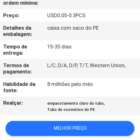
CONTROLE
ordem mínima:
DA
Preço:
USD0.05-0.3PCS
QUALIDADE
Detalhes da
caixa com saco do PE
embalagem:
CONTACTE-
Tempo de
15-35 dias
entrega:
NOS
Termos de
L/C, D/A, D/P, T/T, Western Union,
pagamento:
PEÇA
Habilidade da
8 milhões pelo mês
UMAS
fonte:
CITAÇÕES
Realçar:
,
empacotamento claro do tubo
Tubo do cosmético do PE
COMPANY
NEWS
MELHOR PREÇO