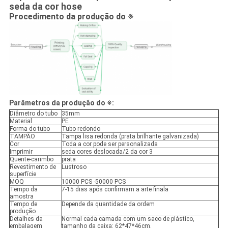
seda da cor hose
Procedimento da produção do ※
Parâmetros
da produção do ※:
Diâmetro do tubo
35mm
Material
PE
Forma do tubo
Tubo redondo
TAMPÃO
Tampa lisa redonda (prata brilhante galvanizada)
Cor
Toda a cor pode ser personalizada
Imprimir
seda cores deslocada/2 da cor 3
Quente-carimbo
prata
Revestimento de
Lustroso
superfície
MOQ
10000 PCS -50000 PCS
Tempo da
7-15 dias após confirmam a arte finala
amostra
Tempo de
Depende da quantidade da ordem
produção
Detalhes da
Normal cada camada com um saco de plástico,
embalagem
tamanho da caixa: 62*47*46cm.