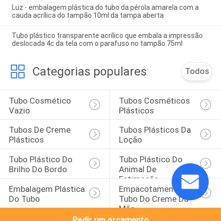
Luz - embalagem plástica do tubo da pérola amarela com a
cauda acrílica do tampão 10ml da tampa aberta
Tubo plástico transparente acrílico que embala a impressão
deslocada 4c da tela com o parafuso no tampão 75ml
Categorias populares
Todos
Tubo Cosmético 
Tubos Cosméticos 
Vazio
Plásticos
Tubos De Creme 
Tubos Plásticos Da 
Plásticos
Loção
Tubo Plástico Do 
Tubo Plástico Do 
Brilho Do Bordo
Animal De 
Estimação
Embalagem Plástica 
Empacotamento Do 
Do Tubo
Tubo Do Creme Da 
Mão
Pedir um orçamento