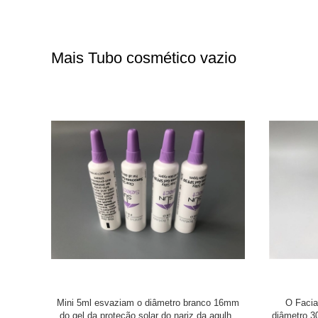
Mais Tubo cosmético vazio
o vazio do
Tubo que empacota, tubos vazios da loção de
Tela que i
 octogonal
Hetalia da loção da cauda da selagem do
tubos co