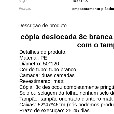
MQD:
10000PCS
Realçar:
empacotamento plástic
Descrição de produto
cópia deslocada 8c branca 
com o tamp
Detalhes do produto:
Material: PE
Diâmetro: 50*120
Cor do tubo: tubo branco
Camada: duas camadas
Revestimento: matt
Cópia: 8c deslocou completamente pringt
Selo ou selagem da folha: nenhum selo d
Tampão: tampão
orientado
dianteiro matt
Caixas: 62*47*46cm (nós podemos produz
Prazo de execução: 25-45 dias