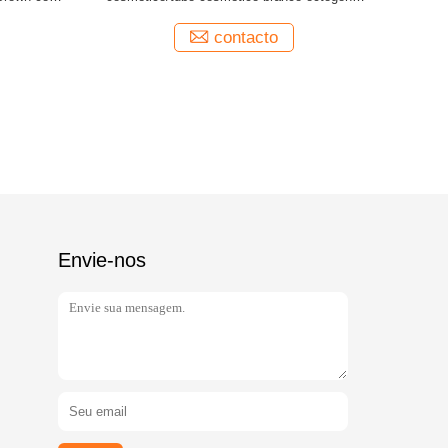
dos tubos c
contacto
Envie-nos