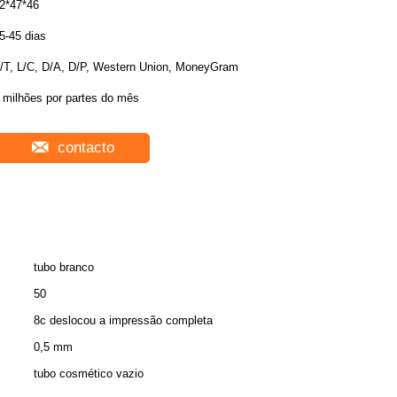
2*47*46
5-45 dias
/T, L/C, D/A, D/P, Western Union, MoneyGram
 milhões por partes do mês
contacto
tubo branco
50
8c deslocou a impressão completa
0,5 mm
tubo cosmético vazio