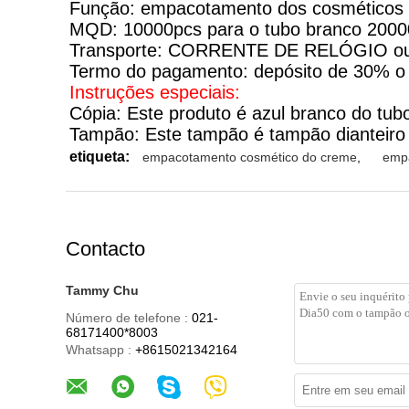
Função: empacotamento dos cosméticos
MQD: 10000pcs para o tubo branco 20000
Transporte: CORRENTE DE RELÓGIO o
Termo do pagamento: depósito de 30% o e
Instruções especiais:
Cópia: Este produto é azul branco do tub
Tampão: Este tampão é tampão dianteiro d
etiqueta:
empacotamento cosmético do creme
,
empa
Contacto
Tammy Chu
Número de telefone :
021-
68171400*8003
Whatsapp :
+8615021342164