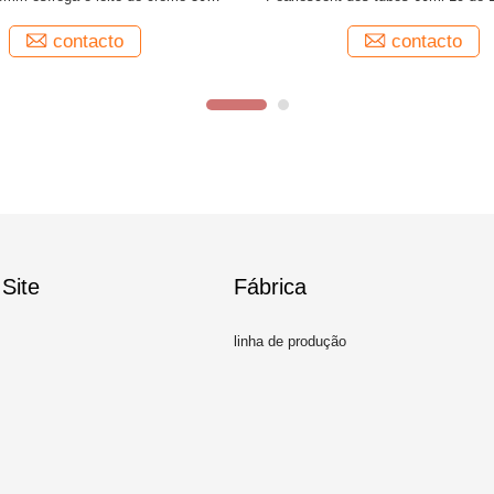
te superior da aleta do selo
cosmética vazia
contacto
contacto
Site
Fábrica
linha de produção