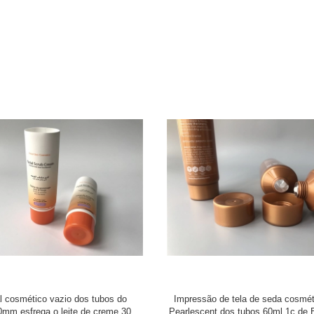
mprime o revestimento lustroso dos
Tampão de parafuso selado do rev
sméticos vazios sem o tampão da
de Matt dos tubos do dentífrico